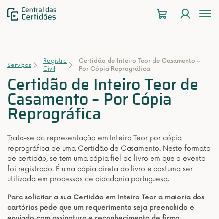
To
na
Registro
Certidão de Inteiro Teor de Casamento –
Serviços
Civil
Por Cópia Reprográfica
Certidão de Inteiro Teor de
Casamento – Por Cópia
Reprográfica
Trata-se da representação em Inteiro Teor por cópia
reprográfica de uma Certidão de Casamento. Neste formato
de certidão, se tem uma cópia fiel do livro em que o evento
foi registrado. É uma cópia direta do livro e costuma ser
utilizada em processos de cidadania portuguesa.
Para solicitar a sua Certidão em Inteiro Teor a maioria dos
cartórios pede que um requerimento seja preenchido e
enviado com assinatura e reconhecimento de firma.