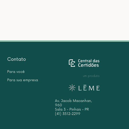
Contato
Para você
um produto
Para sua empresa
Av. Jacob Macanhan,
960
Sala 3 - Pinhais - PR
(41) 3512-2299