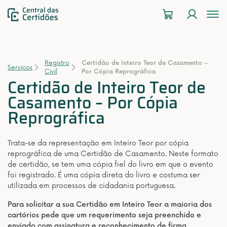
To
na
Registro
Certidão de Inteiro Teor de Casamento –
Serviços
Civil
Por Cópia Reprográfica
Certidão de Inteiro Teor de
Casamento – Por Cópia
Reprográfica
Trata-se da representação em Inteiro Teor por cópia
reprográfica de uma Certidão de Casamento. Neste formato
de certidão, se tem uma cópia fiel do livro em que o evento
foi registrado. É uma cópia direta do livro e costuma ser
utilizada em processos de cidadania portuguesa.
Para solicitar a sua Certidão em Inteiro Teor a maioria dos
cartórios pede que um requerimento seja preenchido e
enviado com assinatura e reconhecimento de firma.