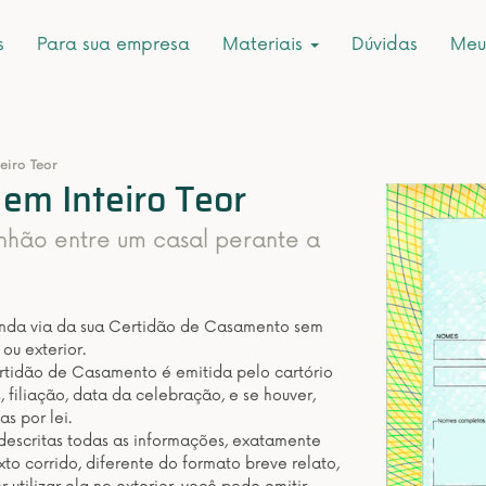
s
Para sua empresa
Materiais
Dúvidas
Meu
eiro Teor
em Inteiro Teor
nhão entre um casal perante a
unda via da sua Certidão de Casamento sem
ou exterior.
tidão de Casamento é emitida pelo cartório
 filiação, data da celebração, e se houver,
s por lei.
descritas todas as informações, exatamente
xto corrido, diferente do formato breve relato,