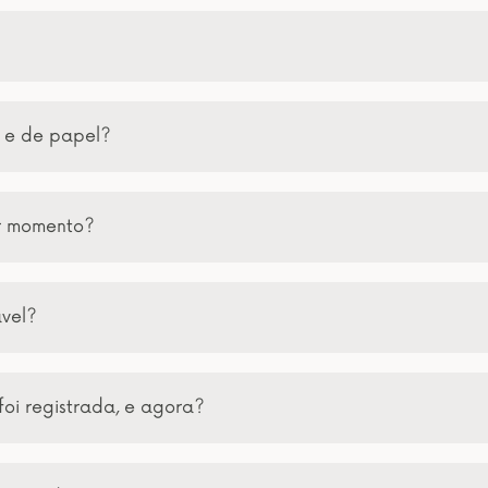
a e de papel?
er momento?
ável?
foi registrada, e agora?