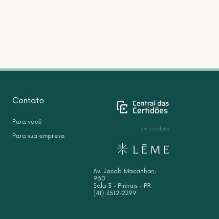
Contato
Para você
um produto
Para sua empresa
Av. Jacob Macanhan,
960
Sala 3 - Pinhais - PR
(41) 3512-2299