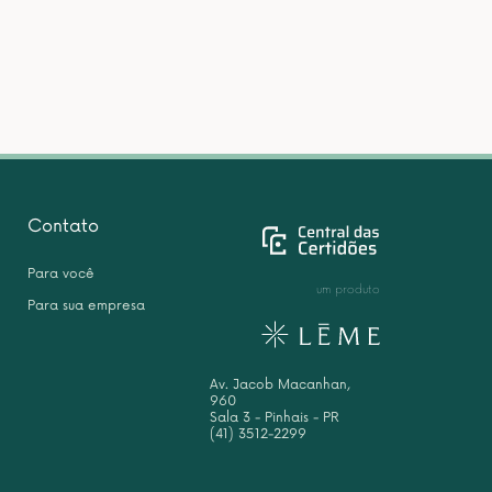
Contato
Para você
um produto
Para sua empresa
Av. Jacob Macanhan,
960
Sala 3 - Pinhais - PR
(41) 3512-2299