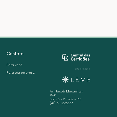
Contato
Para você
um produto
Para sua empresa
Av. Jacob Macanhan,
960
Sala 3 - Pinhais - PR
(41) 3512-2299