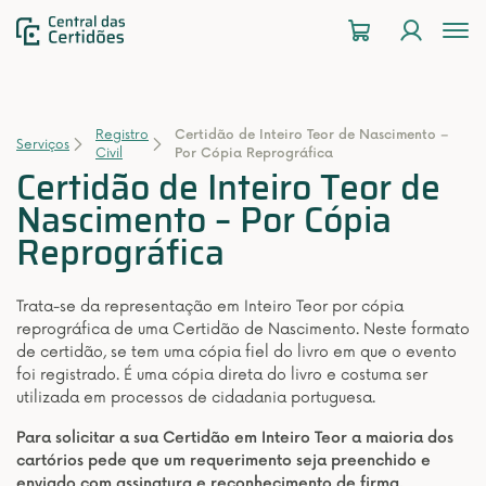
To
na
Registro
Certidão de Inteiro Teor de Nascimento –
Serviços
Civil
Por Cópia Reprográfica
Certidão de Inteiro Teor de
Nascimento – Por Cópia
Reprográfica
Trata-se da representação em Inteiro Teor por cópia
reprográfica de uma Certidão de Nascimento. Neste formato
de certidão, se tem uma cópia fiel do livro em que o evento
foi registrado. É uma cópia direta do livro e costuma ser
utilizada em processos de cidadania portuguesa.
Para solicitar a sua Certidão em Inteiro Teor a maioria dos
cartórios pede que um requerimento seja preenchido e
enviado com assinatura e reconhecimento de firma.