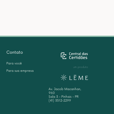
Contato
Para você
um produto
Para sua empresa
Av. Jacob Macanhan,
960
Sala 3 - Pinhais - PR
(41) 3512-2299