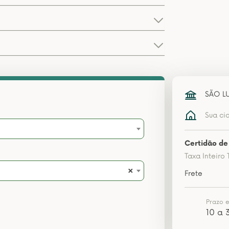
SÃO L
Sua ci
Certidão de
Taxa Inteiro 
×
Frete
Prazo 
10 a 