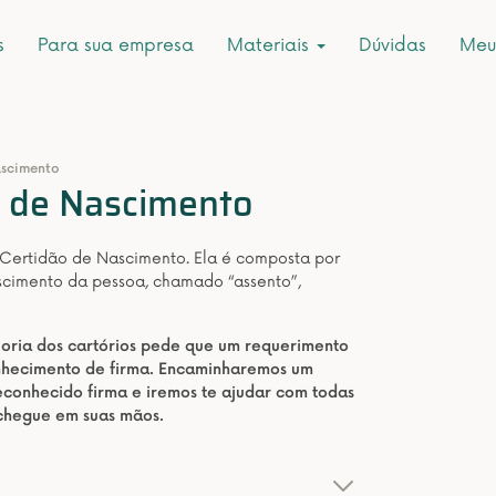
s
Para sua empresa
Materiais
Dúvidas
Meu
ascimento
or de Nascimento
 Certidão de Nascimento. Ela é composta por
scimento da pessoa, chamado “assento”,
aioria dos cartórios pede que um requerimento
onhecimento de firma. Encaminharemos um
conhecido firma e iremos te ajudar com todas
 chegue em suas mãos.