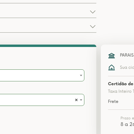
PARAIS
Sua ci
Certidão de
Taxa Inteiro 
×
Frete
Prazo 
8 a 2