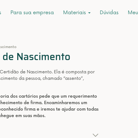
s
Para sua empresa
Materiais
Dúvidas
Meu
ascimento
or de Nascimento
 Certidão de Nascimento. Ela é composta por
scimento da pessoa, chamado “assento”,
aioria dos cartórios pede que um requerimento
onhecimento de firma. Encaminharemos um
conhecido firma e iremos te ajudar com todas
 chegue em suas mãos.