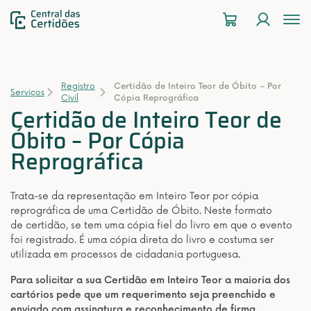
To
na
Registro
Certidão de Inteiro Teor de Óbito – Por
Serviços
Civil
Cópia Reprográfica
Certidão de Inteiro Teor de
Óbito – Por Cópia
Reprográfica
Trata-se da representação em Inteiro Teor por cópia
reprográfica de uma Certidão de Óbito. Neste formato
de certidão, se tem uma cópia fiel do livro em que o evento
foi registrado. É uma cópia direta do livro e costuma ser
utilizada em processos de cidadania portuguesa.
Para solicitar a sua Certidão em Inteiro Teor a maioria dos
cartórios pede que um requerimento seja preenchido e
enviado com assinatura e reconhecimento de firma.