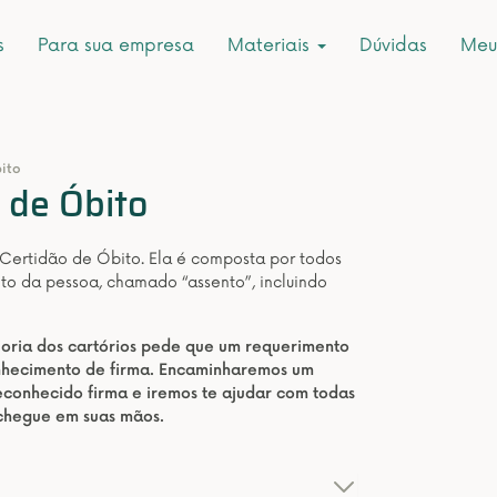
s
Para sua empresa
Materiais
Dúvidas
Meu
bito
r de Óbito
 Certidão de Óbito. Ela é composta por todos
to da pessoa, chamado “assento”, incluindo
aioria dos cartórios pede que um requerimento
onhecimento de firma. Encaminharemos um
conhecido firma e iremos te ajudar com todas
 chegue em suas mãos.