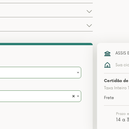
ASSIS 
Sua ci
Certidão de 
Taxa Inteiro 
×
Frete
Prazo 
14 a 3