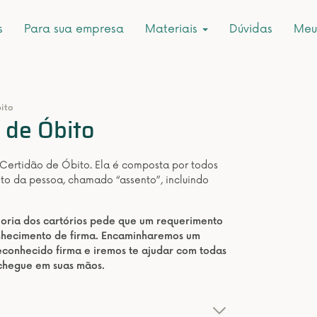
s
Para sua empresa
Materiais
Dúvidas
Meu
bito
r de Óbito
 Certidão de Óbito. Ela é composta por todos
to da pessoa, chamado “assento”, incluindo
aioria dos cartórios pede que um requerimento
onhecimento de firma. Encaminharemos um
conhecido firma e iremos te ajudar com todas
 chegue em suas mãos.