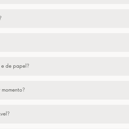
?
a e de papel?
er momento?
ável?