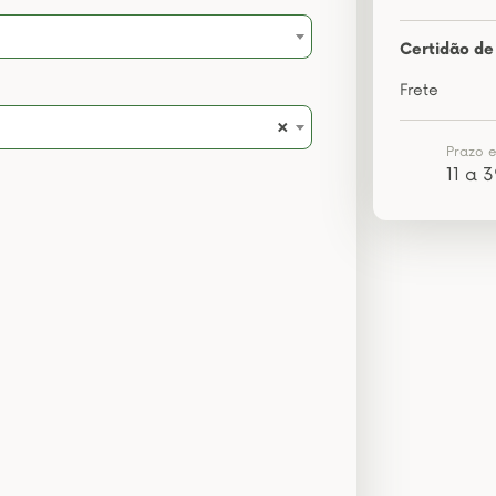
Certidão de 
Frete
×
Prazo 
11 a 3