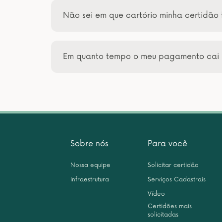
Não sei em que cartório minha certidão 
Em quanto tempo o meu pagamento cai 
Sobre nós
Para você
Nossa equipe
Solicitar certidão
Infraestrutura
Serviços Cadastrais
Vídeo
Certidões mais
solicitadas