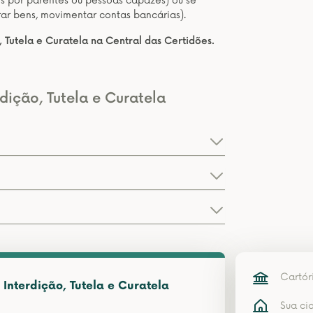
 por parentes ou pessoas capazes) ou se
rar bens, movimentar contas bancárias).
 Tutela e Curatela na Central das Certidões.
dição, Tutela e Curatela
Cartór
Interdição, Tutela e Curatela
Sua ci