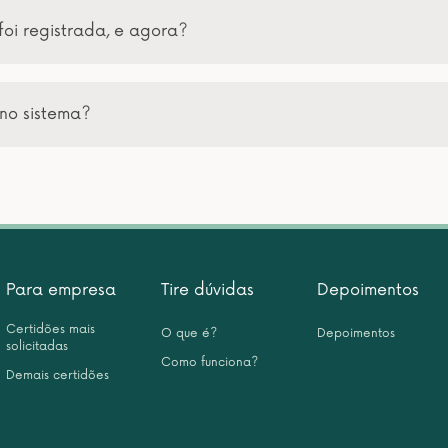
foi registrada, e agora?
no sistema?
Para empresa
Tire dúvidas
Depoimentos
Certidões mais
O que é?
Depoimentos
solicitadas
Como funciona?
Demais certidões