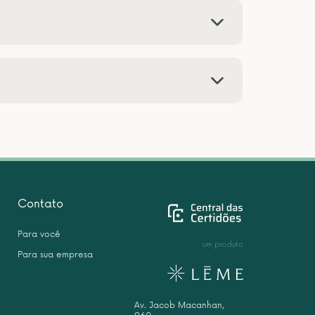
Contato
Para você
um produto
Para sua empresa
Av. Jacob Macanhan,