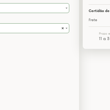
Certidão de 
Frete
×
Prazo 
11 a 3