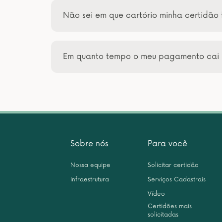
Não sei em que cartório minha certidão 
Em quanto tempo o meu pagamento cai 
Sobre nós
Para você
Nossa equipe
Solicitar certidão
Infraestrutura
Serviços Cadastrais
Vídeo
Certidões mais
solicitadas