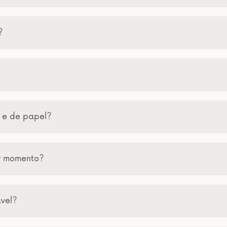
?
a e de papel?
er momento?
ável?