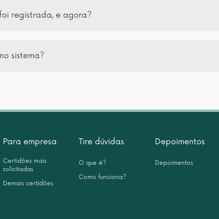
foi registrada, e agora?
no sistema?
Para empresa
Tire dúvidas
Depoimentos
Certidões mais
O que é?
Depoimentos
solicitadas
Como funciona?
Demais certidões