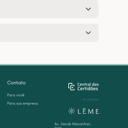
Contato
Para você
um produto
Para sua empresa
Av. Jacob Macanhan,