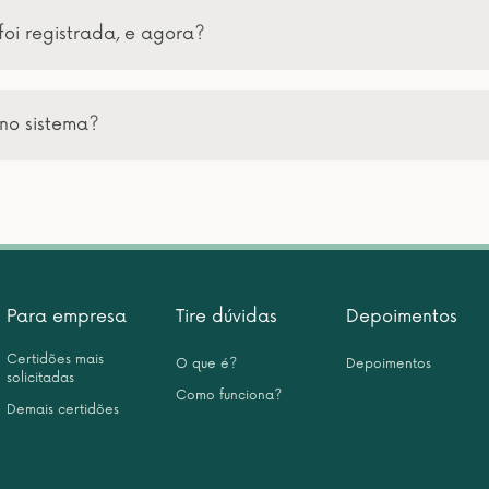
foi registrada, e agora?
no sistema?
Para empresa
Tire dúvidas
Depoimentos
Certidões mais
O que é?
Depoimentos
solicitadas
Como funciona?
Demais certidões