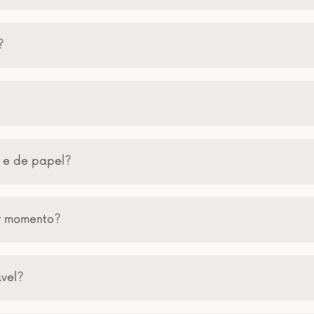
?
a e de papel?
er momento?
ável?