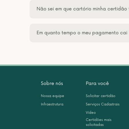
Não sei em que cartório minha certidão 
Em quanto tempo o meu pagamento cai 
Sobre nós
Para você
Nossa equipe
Solicitar certidão
Infraestrutura
Serviços Cadastrais
Vídeo
Certidões mais
solicitadas