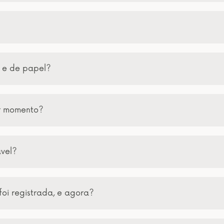
a e de papel?
er momento?
ável?
foi registrada, e agora?