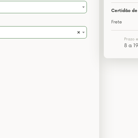
Certidão de
Frete
×
Prazo 
8 a 19