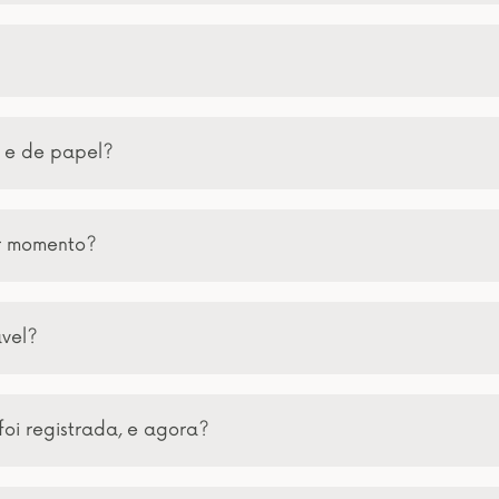
a e de papel?
er momento?
ável?
foi registrada, e agora?