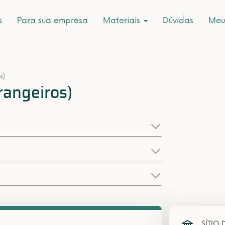
s
Para sua empresa
Materiais
Dúvidas
Meu
s)
rangeiros)
SÍTIO 