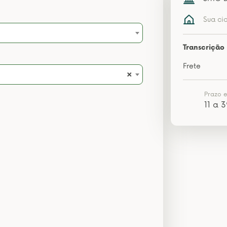
Sua ci
Transcrição 
Frete
×
Prazo 
11 a 3