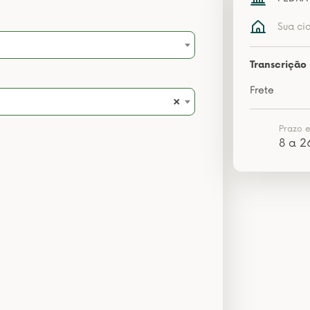
Sua ci
Transcrição 
Frete
×
Prazo 
8 a 2