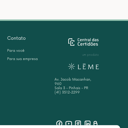
Contato
Para você
um produto
Para sua empresa
Av. Jacob Macanhan,
960
Sala 3 - Pinhais - PR
(41) 3512-2299