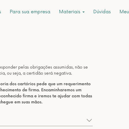
s
Para sua empresa
Materiais
Dúvidas
Meu
responder pelas obrigações assumidas, não se
a, ou seja, a certidão será negativa.
aioria dos cartórios pede que um requerimento
onhecimento de firma. Encaminharemos um
conhecido firma e iremos te ajudar com todas
 chegue em suas mãos.