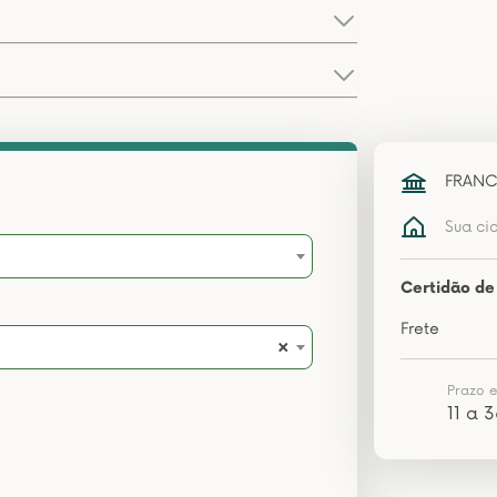
FRANCI
Sua ci
Certidão de 
Frete
×
Prazo 
11 a 3