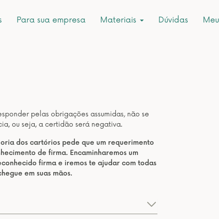
s
Para sua empresa
Materiais
Dúvidas
Meu
responder pelas obrigações assumidas, não se
a, ou seja, a certidão será negativa.
aioria dos cartórios pede que um requerimento
onhecimento de firma. Encaminharemos um
conhecido firma e iremos te ajudar com todas
 chegue em suas mãos.