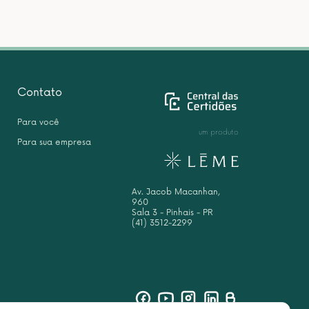
Contato
Para você
um produto
Para sua empresa
Av. Jacob Macanhan,
960
Sala 3 - Pinhais - PR
(41) 3512-2299