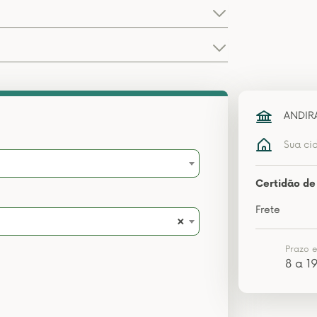
ANDIR
Sua ci
Certidão de 
Frete
×
Prazo 
8 a 19