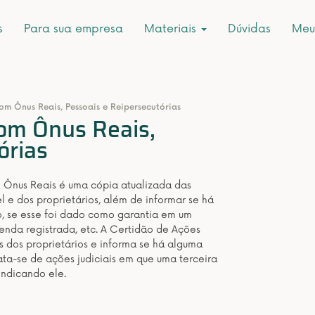
s
Para sua empresa
Materiais
Dúvidas
Meu
om Ônus Reais, Pessoais e Reipersecutórias
com Ônus Reais,
órias
e Ônus Reais é uma cópia atualizada das
 e dos proprietários, além de informar se há
o, se esse foi dado como garantia em um
nda registrada, etc. A Certidão de Ações
s dos proprietários e informa se há alguma
ata-se de ações judiciais em que uma terceira
vindicando ele.