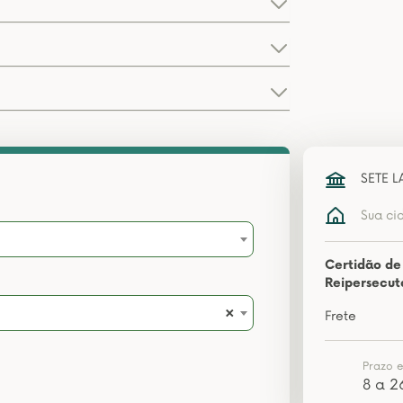
SETE 
Sua ci
Certidão de
Reipersecut
×
Frete
Prazo 
8 a 2