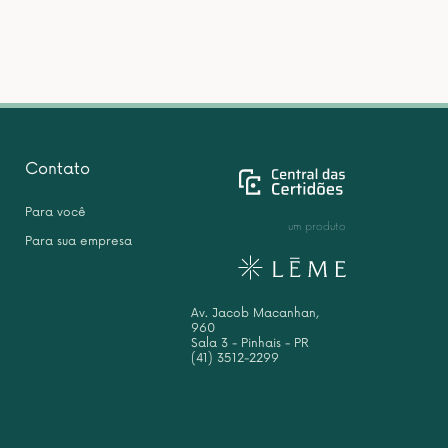
Contato
Para você
um produto
Para sua empresa
Av. Jacob Macanhan,
960
Sala 3 - Pinhais - PR
(41) 3512-2299