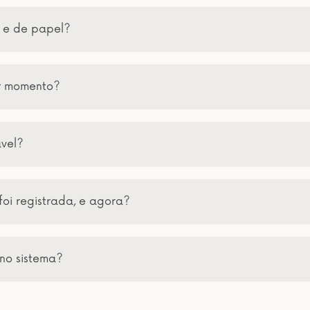
a e de papel?
er momento?
ável?
foi registrada, e agora?
no sistema?