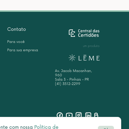
Contato
Para você
um produto
Para sua empresa
Av. Jacob Macanhan,
960
Sala 3 - Pinhais - PR
(41) 3512-2299
sente com nossa
Política de