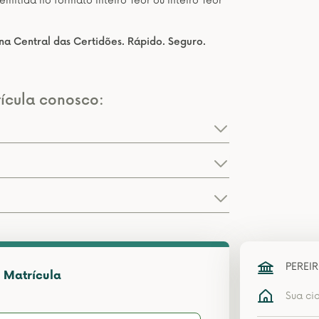
itida no formato Inteiro Teor ou Inteiro Teor
na Central das Certidões. Rápido. Seguro.
ícula conosco:
PEREI
 Matrícula
Sua ci