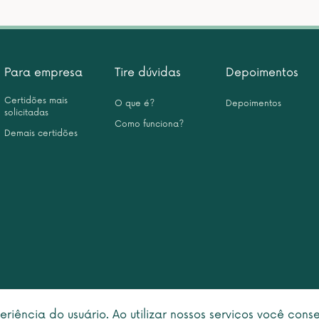
Para empresa
Tire dúvidas
Depoimentos
Certidões mais
O que é?
Depoimentos
solicitadas
Como funciona?
Demais certidões
eriência do usuário. Ao utilizar nossos serviços você con