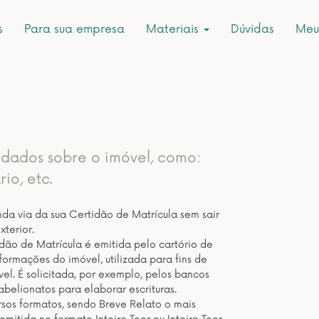
s
Para sua empresa
Materiais
Dúvidas
Meu
dados sobre o imóvel, como:
io, etc.
da via da sua Certidão de Matrícula sem sair
xterior.
dão de Matrícula é emitida pelo cartório de
formações do imóvel, utilizada para fins de
. É solicitada, por exemplo, pelos bancos
abelionatos para elaborar escrituras.
sos formatos, sendo Breve Relato o mais