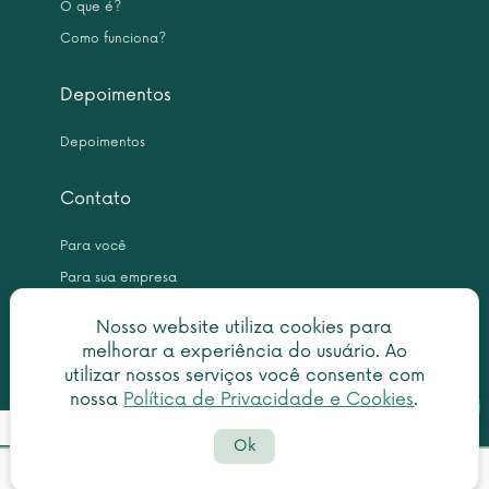
O que é?
Como funciona?
Depoimentos
Depoimentos
Contato
Para você
Para sua empresa
Nosso website utiliza cookies para
melhorar a experiência do usuário. Ao
utilizar nossos serviços você consente com
nossa
Política de Privacidade e Cookies
.
Botã
Detalhes do pedido
Copyright © 2026 Leme Inteligência Forense 10.999.476/0001-31. All
do
Ok
rights reserved.
What
Política de privacidade
|
Termo de utilização
Prazo estimado para emissão:
Valor estimado:
faleconosco@centraldascertidoes.com.br