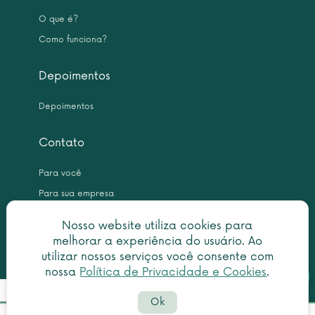
O que é?
Como funciona?
Depoimentos
Depoimentos
Contato
Para você
Para sua empresa
Nosso website utiliza cookies para
melhorar a experiência do usuário. Ao
utilizar nossos serviços você consente com
nossa
Política de Privacidade e Cookies
.
Botã
Detalhes do pedido
Copyright © 2026 Leme Inteligência Forense 10.999.476/0001-31. All
do
Ok
rights reserved.
What