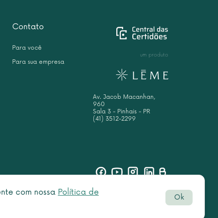
Contato
Para você
um produto
Para sua empresa
Av. Jacob Macanhan,
960
Sala 3 - Pinhais - PR
(41) 3512-2299
sente com nossa
Política de
Ok
Botão
rved.
do