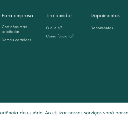
Para empresa
Tire dúvidas
Depoimentos
Certidões mais
O que é?
Depoimentos
solicitadas
Como funciona?
Demais certidões
eriência do usuário. Ao utilizar nossos serviços você con
right © 2026 Leme Inteligência Forense 10.999.476/0001-31. All rights rese
Política de privacidade
|
Termo de utilização