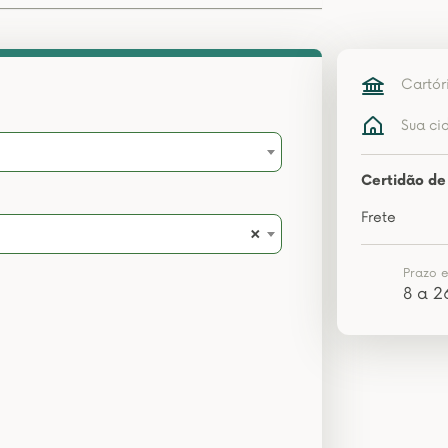
Cartór
Sua ci
Certidão de
Frete
×
Prazo 
8 a 2