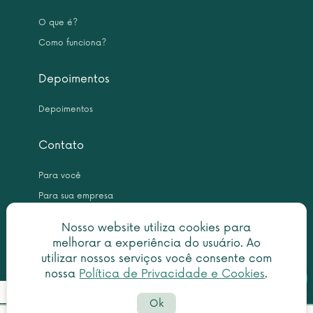
O que é?
Como funciona?
Depoimentos
Depoimentos
Contato
Para você
Para sua empresa
Nosso website utiliza cookies para
melhorar a experiência do usuário. Ao
utilizar nossos serviços você consente com
nossa
Política de Privacidade e Cookies
.
Botã
Detalhes do pedido
Copyright © 2026 Leme Inteligência Forense 10.999.476/0001-31. All
do
Ok
rights reserved.