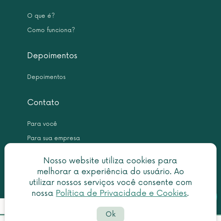
O que é?
Como funciona?
Depoimentos
Depoimentos
Contato
Para você
Para sua empresa
Nosso website utiliza cookies para
melhorar a experiência do usuário. Ao
utilizar nossos serviços você consente com
nossa
Política de Privacidade e Cookies
.
Botã
Detalhes do pedido
Copyright © 2026 Leme Inteligência Forense 10.999.476/0001-31. All
do
Ok
rights reserved.