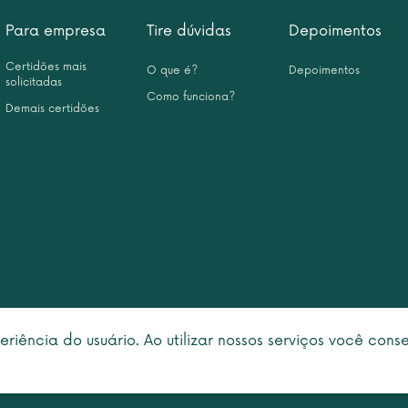
Para empresa
Tire dúvidas
Depoimentos
Certidões mais
O que é?
Depoimentos
solicitadas
Como funciona?
Demais certidões
eriência do usuário. Ao utilizar nossos serviços você con
right © 2026 Leme Inteligência Forense 10.999.476/0001-31. All rights rese
Política de privacidade
|
Termo de utilização
faleconosco@centraldascertidoes.com.br