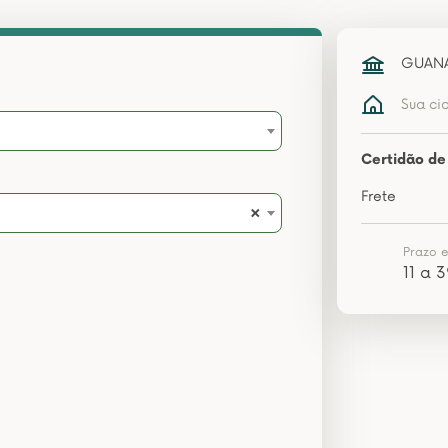
GUANA
Sua ci
Certidão de
Frete
×
Prazo 
11 a 3