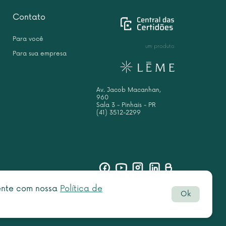
Contato
Para você
um produto
Para sua empresa
Av. Jacob Macanhan,
960
Sala 3 - Pinhais - PR
(41) 3512-2299
sente com nossa
Política de
Ok
Botão
rved.
do
WhatsAp