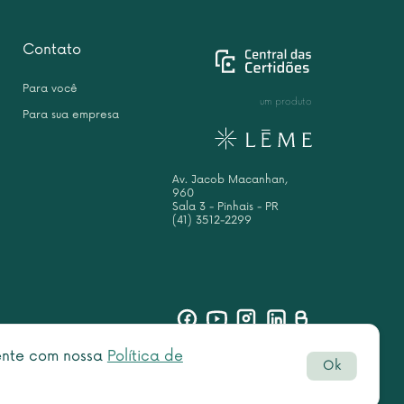
Contato
Para você
um produto
Para sua empresa
Av. Jacob Macanhan,
960
Sala 3 - Pinhais - PR
(41) 3512-2299
sente com nossa
Política de
Ok
Botão
rved.
do