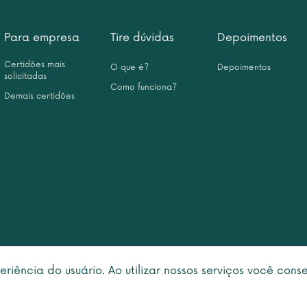
Para empresa
Tire dúvidas
Depoimentos
Certidões mais
O que é?
Depoimentos
solicitadas
Como funciona?
Demais certidões
eriência do usuário. Ao utilizar nossos serviços você con
right © 2026 Leme Inteligência Forense 10.999.476/0001-31. All rights rese
Política de privacidade
|
Termo de utilização