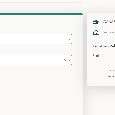
CANAR
Sua ci
Escritura Pú
Frete
×
Prazo 
11 a 3