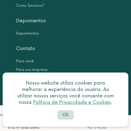
Como funciona?
Depoimentos
Depoimentos
Contato
Para você
Para sua empresa
Nosso website utiliza cookies para
melhorar a experiência do usuário. Ao
utilizar nossos serviços você consente com
nossa
Política de Privacidade e Cookies
.
Botã
Detalhes do pedido
Copyright © 2026 Leme Inteligência Forense 10.999.476/0001-31. All
do
Ok
rights reserved.
What
Política de privacidade
|
Termo de utilização
Prazo estimado para emissão:
Valor estimado:
faleconosco@centraldascertidoes.com.br
8 a 19 dias úteis
R$ 174,00