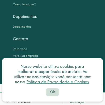
Como funciona?
Depoimentos
Depoimentos
Contato
Para você
Para sua empresa
Nosso website utiliza cookies para
melhorar a experiência do usuário. Ao
utilizar nossos serviços você consente com
nossa
Política de Privacidade e Cookies
.
Botã
Detalhes do pedido
Copyright © 2026 Leme Inteligência Forense 10.999.476/0001-31. All
do
Ok
rights reserved.
What
Política de privacidade
|
Termo de utilização
Prazo estimado para emissão:
Valor estimado:
faleconosco@centraldascertidoes.com.br
8 a 19 dias úteis
R$ 174,00