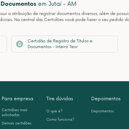
e Documentos
em Jutaí - AM
sui a atribuição de registrar documentos diversos, além de possuir
udiciais. Na central das Certidões você pode fazer o seu pedido d
Certidão de Registro de Títulos e
Documentos - Inteiro Teor
Para empresa
Tire dúvidas
Depoimentos
Certidões mais
O que é?
Depoimentos
solicitadas
Como funciona?
Demais certidões