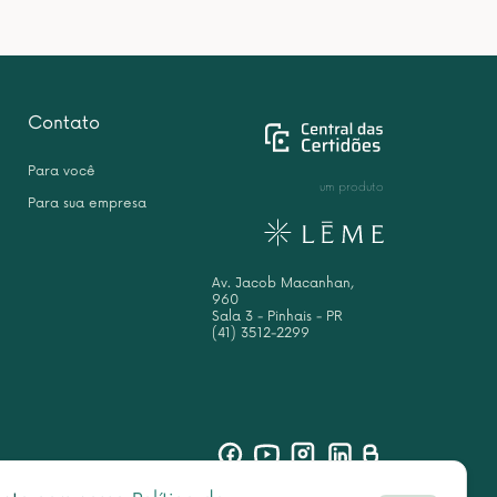
Contato
Para você
um produto
Para sua empresa
Av. Jacob Macanhan,
960
Sala 3 - Pinhais - PR
(41) 3512-2299