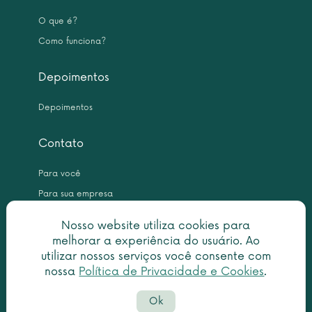
O que é?
Como funciona?
Depoimentos
Depoimentos
Contato
Para você
Para sua empresa
Nosso website utiliza cookies para
melhorar a experiência do usuário. Ao
utilizar nossos serviços você consente com
nossa
Política de Privacidade e Cookies
.
Copyright © 2026 Leme Inteligência Forense 10.999.476/0001-31. All
Ok
rights reserved.