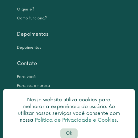
O que é?
Como funciona?
Depoimentos
Depoimentos
Contato
Para você
Para sua empresa
Nosso website utiliza cookies para
melhorar a experiência do usuário. Ao
utilizar nossos serviços você consente com
nossa
Política de Privacidade e Cookies
.
Copyright © 2026 Leme Inteligência Forense 10.999.476/0001-31. All
Ok
rights reserved.