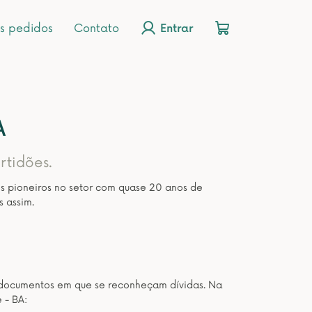
s pedidos
Contato
Entrar
A
rtidões.
os pioneiros no setor com quase 20 anos de
s assim.
os documentos em que se reconheçam dívidas. Na
 - BA: