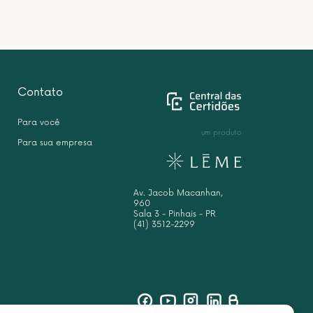
Contato
Para você
um produto
Para sua empresa
Av. Jacob Macanhan,
960
Sala 3 - Pinhais - PR
(41) 3512-2299