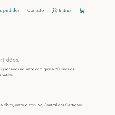
s pedidos
Contato
Entrar
A
rtidões.
os pioneiros no setor com quase 20 anos de
s assim.
de óbito, entre outros. Na Central das Certidões