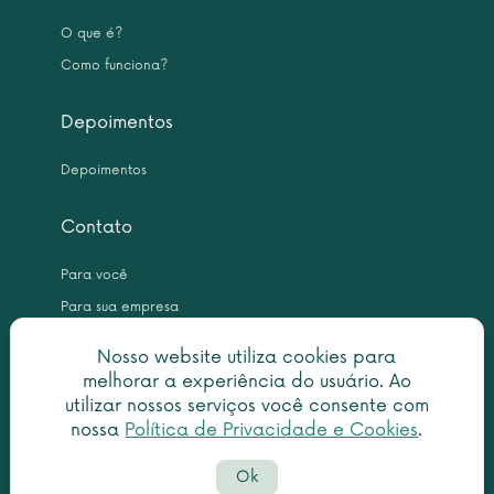
O que é?
Como funciona?
Depoimentos
Depoimentos
Contato
Para você
Para sua empresa
Nosso website utiliza cookies para
melhorar a experiência do usuário. Ao
utilizar nossos serviços você consente com
nossa
Política de Privacidade e Cookies
.
Copyright © 2026 Leme Inteligência Forense 10.999.476/0001-31. All
Ok
rights reserved.