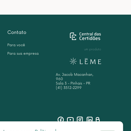
Contato
Para você
um produto
Para sua empresa
Av. Jacob Macanhan,
960
Sala 3 - Pinhais - PR
(41) 3512-2299