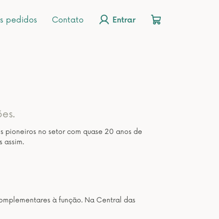
s pedidos
Contato
Entrar
ões.
os pioneiros no setor com quase 20 anos de
s assim.
os complementares à função. Na Central das