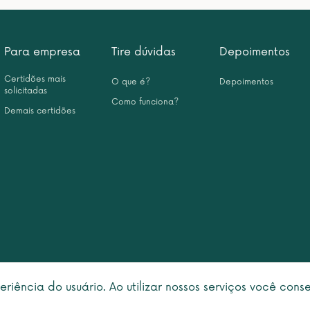
Para empresa
Tire dúvidas
Depoimentos
Certidões mais
O que é?
Depoimentos
solicitadas
Como funciona?
Demais certidões
eriência do usuário. Ao utilizar nossos serviços você con
right © 2026 Leme Inteligência Forense 10.999.476/0001-31. All rights rese