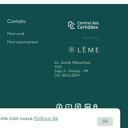
Contato
Para você
um produto
Para sua empresa
Av. Jacob Macanhan,
960
Sala 3 - Pinhais - PR
(41) 3512-2299
sente com nossa
Política de
Ok
Botão
rved.