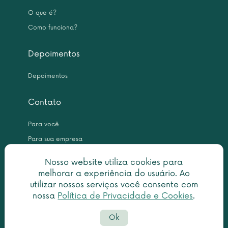
O que é?
Como funciona?
Depoimentos
Depoimentos
Contato
Para você
Para sua empresa
Nosso website utiliza cookies para
melhorar a experiência do usuário. Ao
utilizar nossos serviços você consente com
nossa
Política de Privacidade e Cookies
.
Copyright © 2026 Leme Inteligência Forense 10.999.476/0001-31. All
Ok
rights reserved.