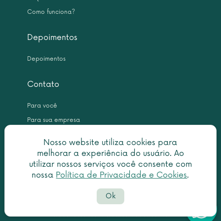
Como funciona?
Depoimentos
Depoimentos
Contato
Para você
Para sua empresa
Nosso website utiliza cookies para
melhorar a experiência do usuário. Ao
utilizar nossos serviços você consente com
nossa
Política de Privacidade e Cookies
.
Copyright © 2026 Leme Inteligência Forense 10.999.476/0001-31. All
Ok
rights reserved.
Política de privacidade
|
Termo de utilização
Botã
faleconosco@centraldascertidoes.com.br