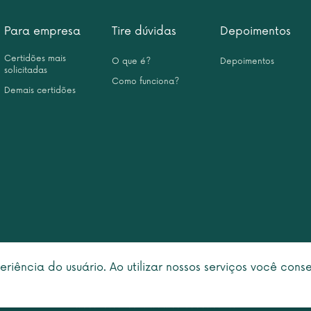
Para empresa
Tire dúvidas
Depoimentos
Certidões mais
O que é?
Depoimentos
solicitadas
Como funciona?
Demais certidões
eriência do usuário. Ao utilizar nossos serviços você con
right © 2026 Leme Inteligência Forense 10.999.476/0001-31. All rights rese
Política de privacidade
|
Termo de utilização
faleconosco@centraldascertidoes.com.br