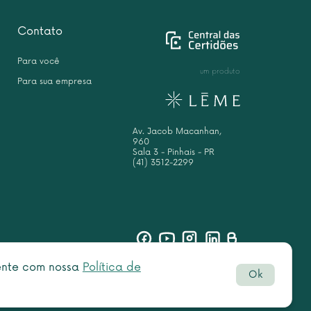
Contato
Para você
um produto
Para sua empresa
Av. Jacob Macanhan,
960
Sala 3 - Pinhais - PR
(41) 3512-2299
sente com nossa
Política de
Ok
Botão
rved.
do
WhatsAp