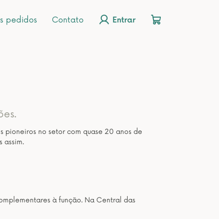
s pedidos
Contato
Entrar
ões.
os pioneiros no setor com quase 20 anos de
s assim.
os complementares à função. Na Central das