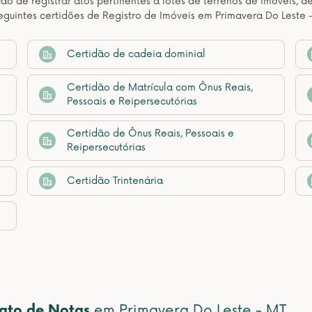
ção de registrar atos pertinentes a lotes de terrenos de imóveis, 
guintes certidões de Registro de Imóveis em Primavera Do Leste 
Certidão de cadeia dominial
Certidão de Matrícula com Ônus Reais,
Pessoais e Reipersecutórias
Certidão de Ônus Reais, Pessoais e
Reipersecutórias
Certidão Trintenária
nato de Notas
em Primavera Do Leste - MT