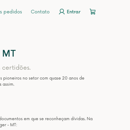
s pedidos
Contato
Entrar
- MT
 certidões.
os pioneiros no setor com quase 20 anos de
s assim.
os documentos em que se reconheçam dívidas. Na
ger - MT: