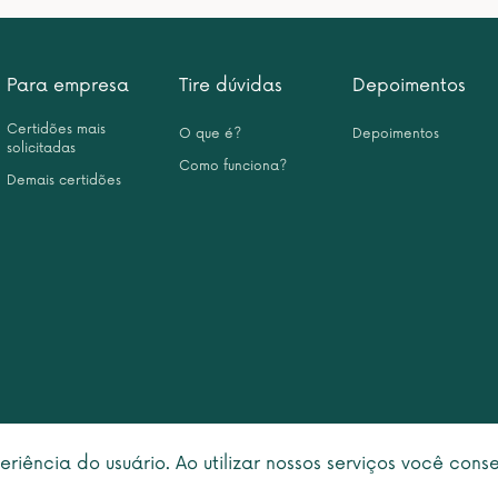
Para empresa
Tire dúvidas
Depoimentos
Certidões mais
O que é?
Depoimentos
solicitadas
Como funciona?
Demais certidões
eriência do usuário. Ao utilizar nossos serviços você con
right © 2026 Leme Inteligência Forense 10.999.476/0001-31. All rights rese