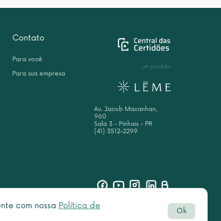
Contato
Para você
um produto
Para sua empresa
Av. Jacob Macanhan,
960
Sala 3 - Pinhais - PR
(41) 3512-2299
sente com nossa
Política de
Ok
Botão
rved.