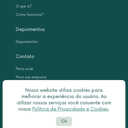
O que é?
Como funciona?
Depoimentos
Depoimentos
Contato
Para você
Para sua empresa
Nosso website utiliza cookies para
melhorar a experiência do usuário. Ao
utilizar nossos serviços você consente com
nossa
Política de Privacidade e Cookies
.
Copyright © 2026 Leme Inteligência Forense 10.999.476/0001-31. All
Ok
rights reserved.
Política de privacidade
|
Termo de utilização